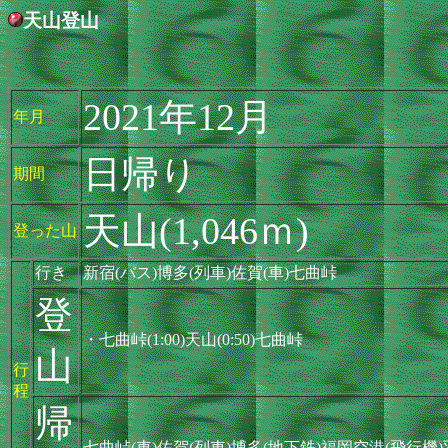
天山登山
2021年12月
年月
日帰り
期間
天山(1,046ｍ)
登った山
行き
新宿(バス)博多(列車)佐賀(車)七曲峠
登
・七曲峠(1:00)天山(0:50)七曲峠
山
行
程
帰
七曲峠(車)佐賀(列車)博多(地下鉄)福岡空港(飛行機