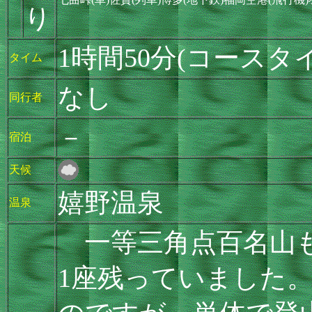
り
1時間50分(コースタ
タイム
なし
同行者
－
宿泊
天候
嬉野温泉
温泉
一等三角点百名山も
1座残っていました