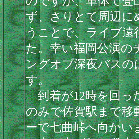
のですが、単体で登
ず、さりとて周辺に
うことで、ライブ遠
た。幸い福岡公演の
ングオブ深夜バスの
す。
到着が12時を回っ
のみで佐賀駅まで移
ーで七曲峠へ向かい