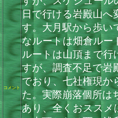
すが、スケジュール
日で行ける岩殿山へ
す。大月駅から歩い
なルートは畑倉ルー
ルートは山頂まで行
すが、調査不足で岩
でおり、七社権現か
コメント
た。実際崩落個所は
あり、全くおススメ