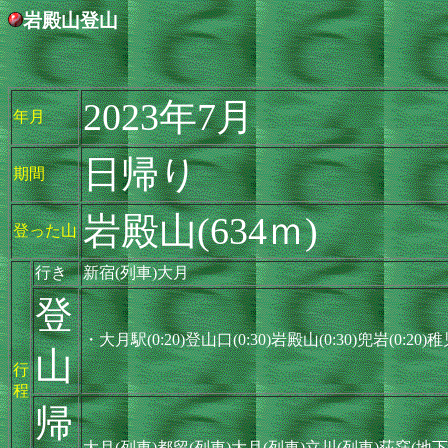
岩殿山登山
2023年7月
年月
日帰り
期間
岩殿山(634ｍ)
登った山
行き
新宿(列車)大月
登
・大月駅(0:20)登山口(0:30)岩殿山(0:30)兜岩(0:20
山
行
程
帰
大月(列車)都留(列車)大月(列車)立川(列車)荻窪(