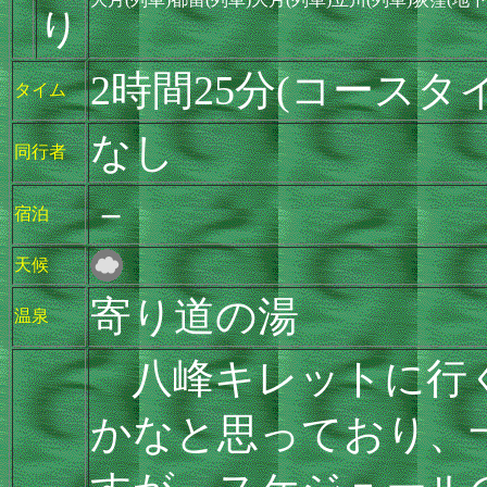
り
2時間25分(コースタイ
タイム
なし
同行者
－
宿泊
天候
寄り道の湯
温泉
八峰キレットに行く
かなと思っており、