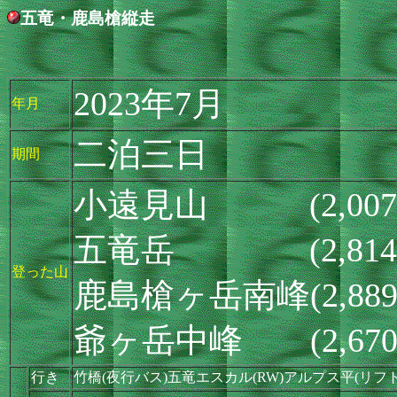
五竜・鹿島槍縦走
2023年7月
年月
二泊三日
期間
小遠見山 (2,007
五竜岳 (2,814ｍ
登った山
鹿島槍ヶ岳南峰(2,8
爺ヶ岳中峰 (2,670ｍ
行き
竹橋(夜行バス)五竜エスカル(RW)アルプス平(リフ