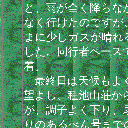
と、雨が全く降らな
なく行けたのですが
まに少しガスが晴れ
した。同行者ペースで
着。
最終日は天候もよく
望よし、種池山荘か
が、調子よく下り、
りのあるぺん号まで