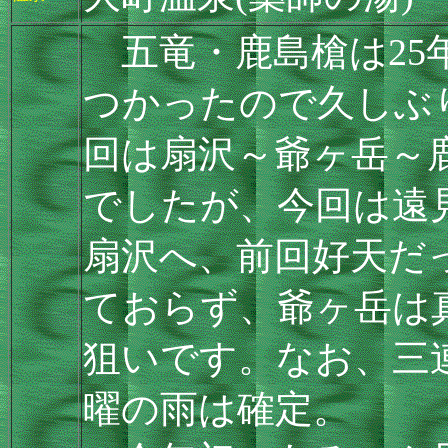
五竜・鹿島槍は25
つかったので久しぶ
回は扇沢～爺ヶ岳～
でしたが、今回は遠
扇沢へ、前回好天だ
ておらず、爺ヶ岳は
狙いです。なお、三
曜の雨は確定。