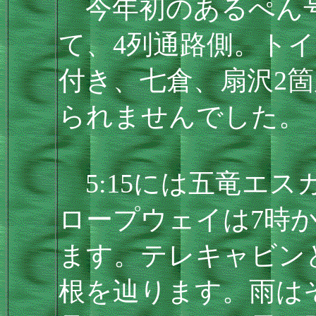
今年初のあるぺん号
て、4列通路側。トイ
付き、七倉、扇沢2
られませんでした。
5:15には五竜エ
ロープウェイは7時
ます。テレキャビン
根を辿ります。雨は