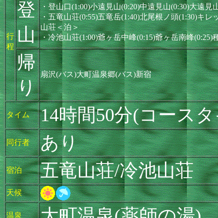
登
・登山口(1:00)小遠見山(0:20)中遠見山(0:30)大遠見
・五竜山荘(0:55)五竜岳(1:40)北尾根ノ頭(1:30)キレ
山荘＜泊＞
山
行
・冷池山荘(1:00)爺ヶ岳中峰(0:15)爺ヶ岳南峰(0:25)
程
帰
扇沢(バス)大町温泉郷(バス)新宿
り
14時間50分(コースタ
タイム
あり
同行者
五竜山荘/冷池山荘
宿泊
天候
大町温泉(薬師の湯)
温泉