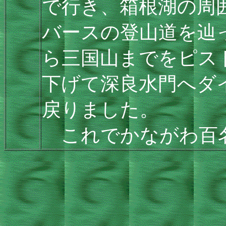
で行き、箱根湖の周
バースの登山道を辿
ら三国山までをピス
下げて深良水門へダ
戻りました。
これでかながわ百