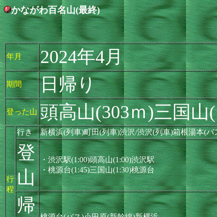
かながわ百名山(最終)
2024年4月
年月
日帰り
期間
頭高山(303ｍ)三国山(1
登った山
行き
新横浜(列車)町田(列車)渋沢/渋沢(列車)箱根湯本(バ
登
・渋沢駅(1:00)頭高山(1:00)渋沢駅
・桃源台(1:45)三国山(1:30)桃源台
山
行
程
帰
桃源台(バス)小田原(新幹線)新横浜