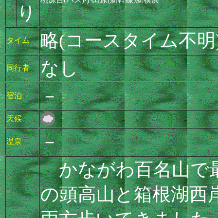
り
略(コースタイム不明
タイム
なし
同行者
－
宿泊
天候
－
温泉
かながわ百名山で最
の頭高山と箱根湖西