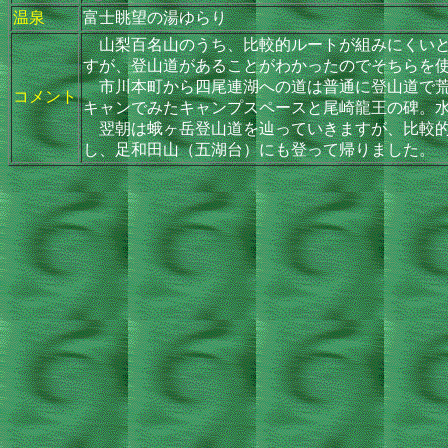
温泉
富士眺望の湯ゆらり
山梨百名山のうち、比較的ルートが組みにくいと
すが、登山道があることがわかったのでそちらを
市川本町から四尾連湖への道は普通に登山道で荒
コメント
キャンでみたキャンプスペースと尾崎龍王の碑。
翌朝は蛾ヶ岳登山道を辿っていきますが、比較的
し、足和田山（五湖台）にも登って帰りました。