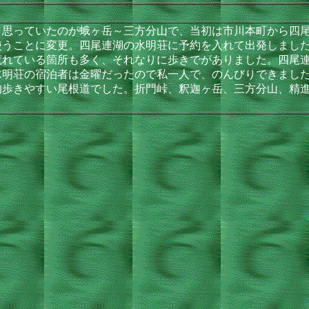
思っていたのが蛾ヶ岳～三方分山で、当初は市川本町から四尾
使うことに変更。四尾連湖の水明荘に予約を入れて出発しまし
れている箇所も多く、それなりに歩きでがありました。四尾連
水明荘の宿泊者は金曜だったので私一人で、のんびりできまし
歩きやすい尾根道でした。折門峠、釈迦ヶ岳、三方分山、精進