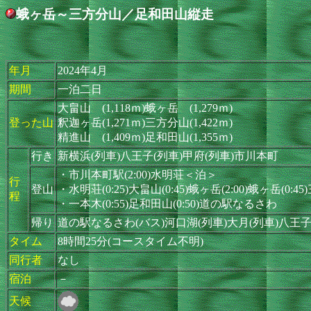
蛾ヶ岳～三方分山／足和田山縦走
年月
2024年4月
期間
一泊二日
大畠山 (1,118ｍ)蛾ヶ岳 (1,279ｍ)
登った山
釈迦ヶ岳(1,271ｍ)三方分山(1,422ｍ)
精進山 (1,409ｍ)足和田山(1,355ｍ)
行き
新横浜(列車)八王子(列車)甲府(列車)市川本町
・市川本町駅(2:00)水明荘＜泊＞
行
登山
・水明荘(0:25)大畠山(0:45)蛾ヶ岳(2:00)蛾ヶ岳(0:4
程
・一本木(0:55)足和田山(0:50)道の駅なるさわ
帰り
道の駅なるさわ(バス)河口湖(列車)大月(列車)八王子
タイム
8時間25分(コースタイム不明)
同行者
なし
宿泊
－
天候