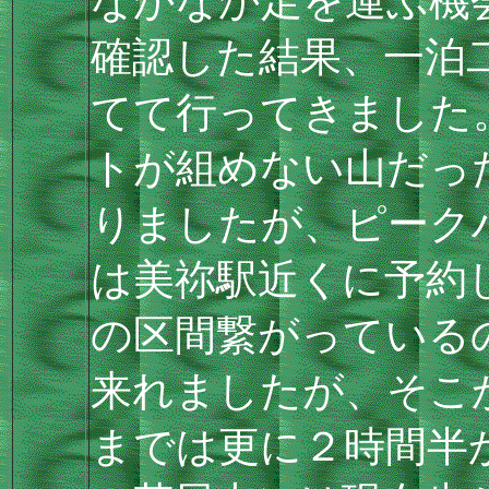
なかなか足を運ぶ機
確認した結果、一泊
てて行ってきました
トが組めない山だっ
りましたが、ピーク
は美祢駅近くに予約
の区間繋がっている
来れましたが、そこ
までは更に２時間半