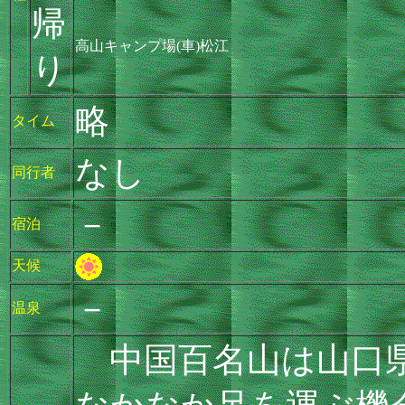
帰
高山キャンプ場(車)松江
り
略
タイム
なし
同行者
－
宿泊
天候
－
温泉
中国百名山は山口県