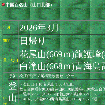
中国百名山（山口北部）
2026年3月
年月
日帰り
期間
花尾山(669ｍ)龍護峰(
登った山
白滝山(668ｍ)青海島高
行き
松江(車)市ノ尾構造改善センター
登
・登山口(1:10)花尾山(1:00)登山口
秋吉台休暇村(0:30)御鉢山(0:10)龍護峰(0:20)秋吉
・駐車スペース(0:20)白滝山(0:25)駐車スペース
山
行
・キャンプ場(0:25)青海島高山(0:15)キャンプ場
程