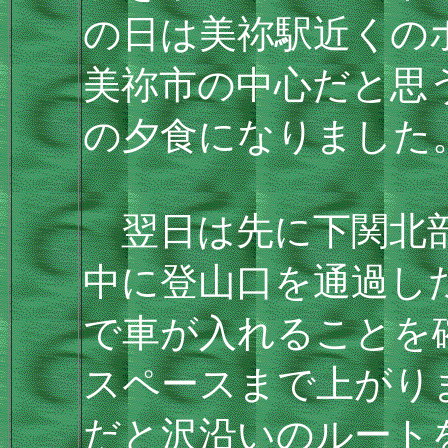
の日は美祢駅近くの
美祢市の中心だと思
の夕食になりました
翌日は先に下関北部
中に登山口を通過し
で車が入れることを
スペースまで上がり
だと沢沿いのルート