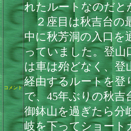
れたルートなのだと
２座目は秋吉台の最
中に秋芳洞の入口を
っていました。登山
は車は殆どなく、登
経由するルートを登
コメント
で、45年ぶりの秋
御鉢山を過ぎたら分
岐を下ってショート