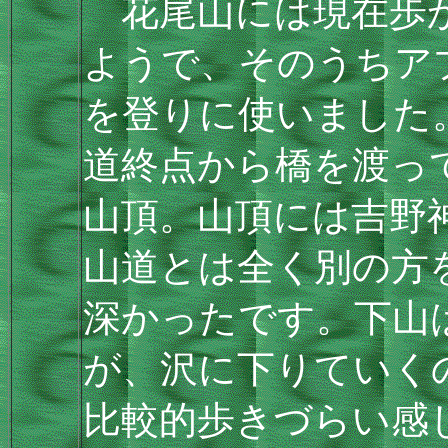
花尾山には現在歩か
ようで、そのうちア
を登りに使いました
道終点から橋を渡っ
山頂。山頂には吉野
山道とは全く別の方
深かったです。下山
が、沢に下りていく
比較的歩きづらい感