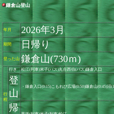
鎌倉山登山
2026年3月
年月
日帰り
期間
鎌倉山(730ｍ)
登った山
行き
松江(列車)米子(バス)丸合西伯(バス)鎌倉入口
登
・鎌倉入口(0:15)こもれび広場(0:50)鎌倉山(0:45)沼(
山
行
程
帰
黒坂(列車)米子(列車)松江