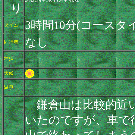
り
3時間10分(コースタ
タイム
なし
同行者
－
宿泊
天候
－
温泉
鎌倉山は比較的近い
いたのですが、車で