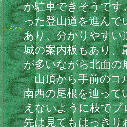
か駐車できそうです
った登山道を進んで
コメント
あり、分かりやすい
城の案内板もあり、
が多いながら北面の
山頂から手前のコル
南西の尾根を辿って
えないように枝でブ
先は見てもはっきり