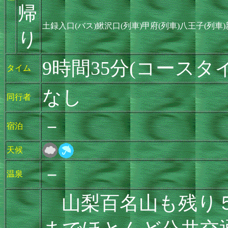
帰
土録入口(バス)鰍沢口(列車)甲府(列車)八王子(列車
り
9時間35分(コースタ
タイム
なし
同行者
－
宿泊
天候
－
温泉
山梨百名山も残り５