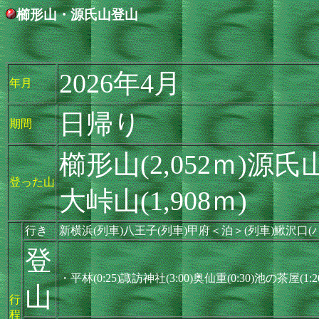
櫛形山・源氏山登山
2026年4月
年月
日帰り
期間
櫛形山(2,052ｍ)源氏山(
登った山
大峠山(1,908ｍ)
行き
新横浜(列車)八王子(列車)甲府＜泊＞(列車)鰍沢口(
登
・平林(0:25)諏訪神社(3:00)奥仙重(0:30)池の茶屋(1
山
行
程