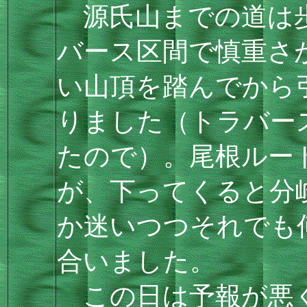
源氏山までの道は歩
バース区間で慎重さ
い山頂を踏んでから
りました（トラバー
たので）。尾根ルー
が、下ってくると分
か迷いつつそれでも
合いました。
この日は予報が悪く