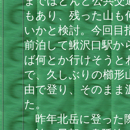
までほとんど公共交
もあり、残った山も
いかと検討。今回目
前泊して鰍沢口駅か
ば何とか行けそうと
で、久しぶりの櫛形
由で登り、そのまま
た。
昨年北岳に登った際